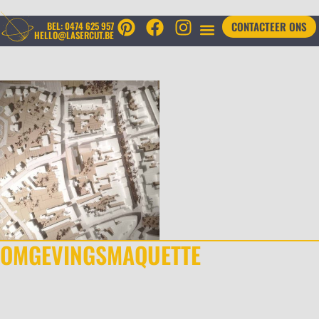
CONTACTEER ONS
BEL: 0474 625 957
HELLO@LASERCUT.BE
OMGEVINGSMAQUETTE