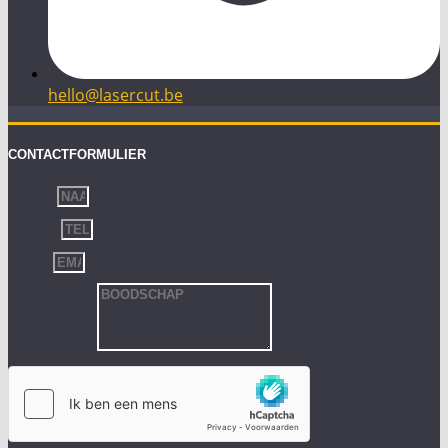
hello@lasercut.be
CONTACTFORMULIER
Naam
Phone
Email
Boodschap