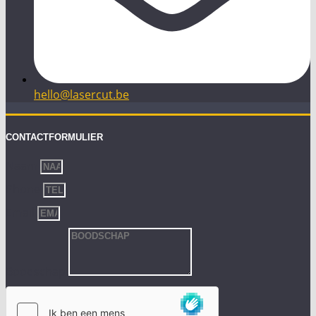
hello@lasercut.be
CONTACTFORMULIER
Naam
Phone
Email
Boodschap